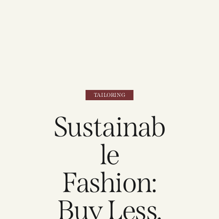
TAILORING
Sustainab
le
Fashion:
Buy Less,