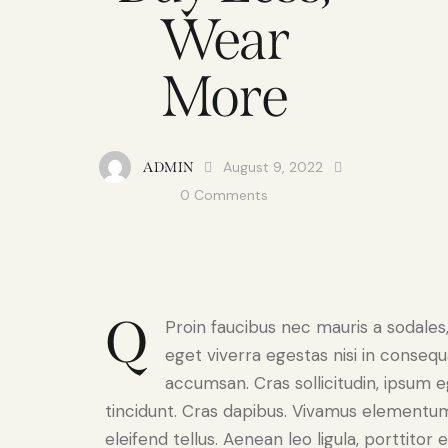
Wear
More
August 9, 2022
ADMIN
0
Comments
Q
Proin faucibus nec mauris a sodale
eget viverra egestas nisi in conseq
accumsan. Cras sollicitudin, ipsum e
tincidunt. Cras dapibus. Vivamus elementu
eleifend tellus. Aenean leo ligula, porttitor 