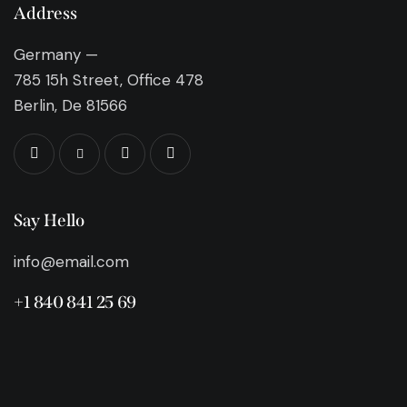
Address
Germany —
785 15h Street, Office 478
Berlin, De 81566
Say Hello
info@email.com
+1 840 841 25 69