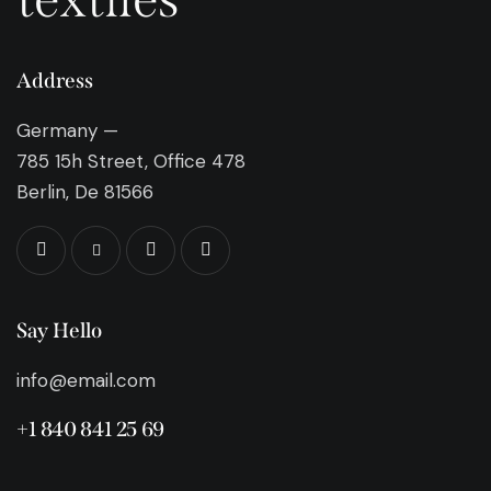
Address
Germany —
785 15h Street, Office 478
Berlin, De 81566
Say Hello
info@email.com
+1 840 841 25 69