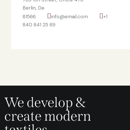
Berlin, De
81566
info@email.com
+1
840 841 25 69
We develop &
create modern
textiles