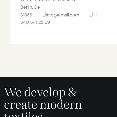
Berlin, De
81566
info@email.com
+1
840 841 25 69
We develop &
create modern
textiles