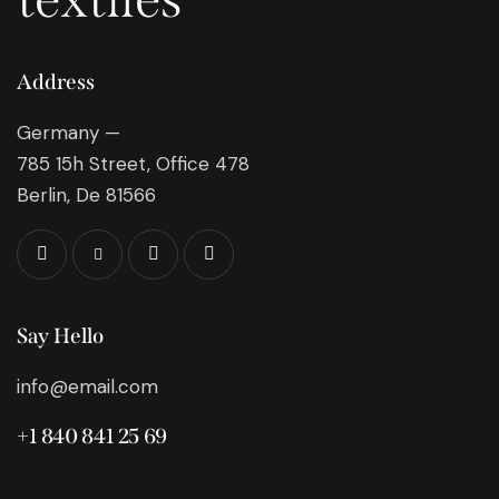
Address
Germany —
785 15h Street, Office 478
Berlin, De 81566
Say Hello
info@email.com
+1 840 841 25 69