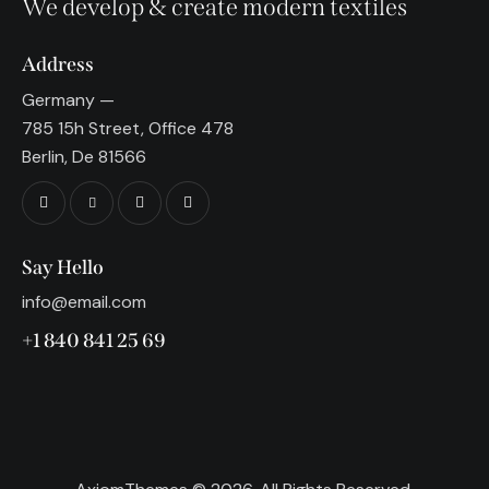
We develop & create modern textiles
Address
Germany —
785 15h Street, Office 478
Berlin, De 81566
Say Hello
info@email.com
+1 840 841 25 69